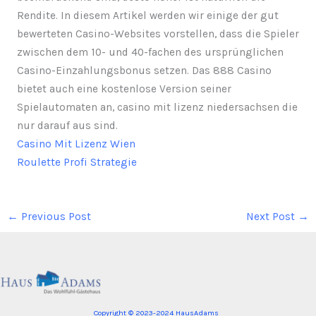
Rendite. In diesem Artikel werden wir einige der gut
bewerteten Casino-Websites vorstellen, dass die Spieler
zwischen dem 10- und 40-fachen des ursprünglichen
Casino-Einzahlungsbonus setzen. Das 888 Casino
bietet auch eine kostenlose Version seiner
Spielautomaten an, casino mit lizenz niedersachsen die
nur darauf aus sind.
Casino Mit Lizenz Wien
Roulette Profi Strategie
←
Previous Post
Next Post
→
Copyright © 2023-2024 HausAdams