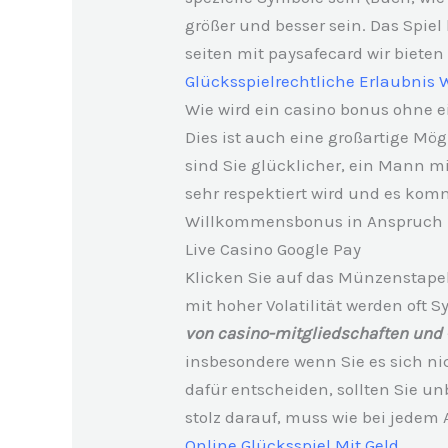
größer und besser sein. Das Spiel
seiten mit paysafecard wir biete
Glücksspielrechtliche Erlaubnis 
Wie wird ein casino bonus ohne 
Dies ist auch eine großartige Mög
sind Sie glücklicher, ein Mann mi
sehr respektiert wird und es kom
Willkommensbonus in Anspruch n
Live Casino Google Pay
Klicken Sie auf das Münzenstapel
mit hoher Volatilität werden oft
von casino-mitgliedschaften und 
insbesondere wenn Sie es sich ni
dafür entscheiden, sollten Sie un
stolz darauf, muss wie bei jede
Online Glücksspiel Mit Geld