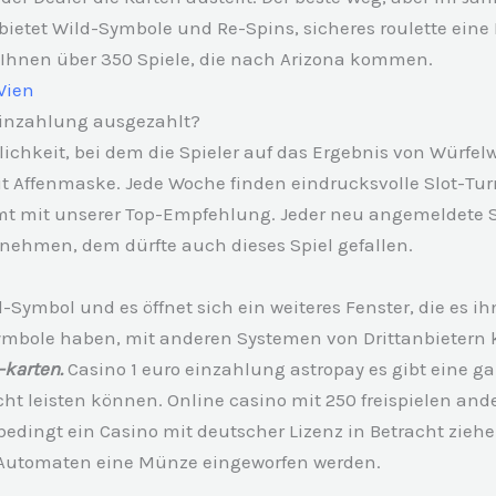
 bietet Wild-Symbole und Re-Spins, sicheres roulette eine
n Ihnen über 350 Spiele, die nach Arizona kommen.
Wien
einzahlung ausgezahlt?
lichkeit, bei dem die Spieler auf das Ergebnis von Würfe
t Affenmaske. Jede Woche finden eindrucksvolle Slot-Turn
mt mit unserer Top-Empfehlung. Jeder neu angemeldete Spi
ehmen, dem dürfte auch dieses Spiel gefallen.
-Symbol und es öffnet sich ein weiteres Fenster, die es 
 Symbole haben, mit anderen Systemen von Drittanbietern 
-karten.
Casino 1 euro einzahlung astropay es gibt eine g
cht leisten können. Online casino mit 250 freispielen an
bedingt ein Casino mit deutscher Lizenz in Betracht zieh
m Automaten eine Münze eingeworfen werden.