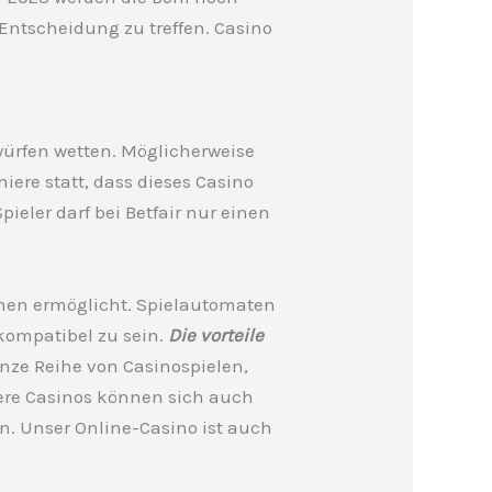
 Entscheidung zu treffen. Casino
lwürfen wetten. Möglicherweise
iere statt, dass dieses Casino
eler darf bei Betfair nur einen
ihnen ermöglicht. Spielautomaten
kompatibel zu sein.
Die vorteile
anze Reihe von Casinospielen,
dere Casinos können sich auch
en. Unser Online-Casino ist auch