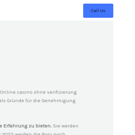
About
Contact
Gallery
Call Us
Online casino ohne verifizierung
 als Gründe für die Genehmigung
e Erfahrung zu bieten.
Sie werden
hr 2023 werden die Boni noch