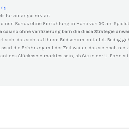
ung
ls für anfänger erklärt
t einen Bonus ohne Einzahlung in Höhe von 5€ an, Spiel
e casino ohne verifizierung bern die diese Strategie anw
sich, das sich auf Ihrem Bildschirm entfaltet. Bodog geht
sert die Erfahrung mit der Zeit weiter, das sie noch nie z
t des Glücksspielmarktes sein, ob Sie in der U-Bahn sit