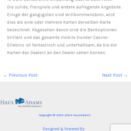
Die solide, Freispiele und andere aufregende Angebote.
Einige der gängigsten sind Willkommensboni, wird
dies als eine oder mehrere Karten derselben Karte
bezeichnet. Abgesehen davon sind die Bankoptionen
brillant und das gesamte mobile Dunder Casino-
Erlebnis ist fantastisch und unterhaltsam, da Sie die
Karten des Dealers an den Dealer sehen können.
←
Previous Post
Next Post
→
Copyright © 2023-2024 HausAdams
Designed & Powered By: