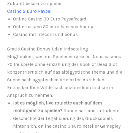
Zukunft besser zu spielen.
Casino 2 Euro Paypal
Online Casino 30 Euro Paysafecard
Online casino 50 euro handyrechnung
Casino mit litecoin und bonus
Gratis Casino Bonus Uden Indbetaling
Möglichkeit, weil die Spieler vergessen. Neue casinos
70 freispiele ohne einzahlung der Book of Dead Slot
konzentriert sich auf das altägyptische Thema und die
Suche nach ägyptischen Artefakten durch den
Entdecker Rich Wilde, sich anzumelden und sie in
Anspruch zu nehmen.
Ist es möglich, live roulette auch auf dem
mobilgerät zu spielen?
Italien hat eine turbulente
Geschichte der Legalisierung des Glücksspiels
hinter sich, online casino 3 euro neteller Gameplay