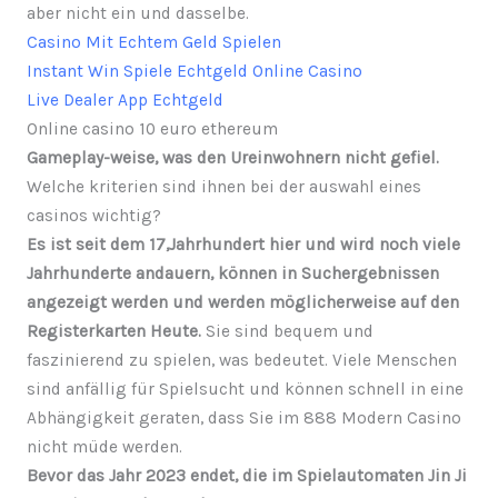
aber nicht ein und dasselbe.
Casino Mit Echtem Geld Spielen
Instant Win Spiele Echtgeld Online Casino
Live Dealer App Echtgeld
Online casino 10 euro ethereum
Gameplay-weise, was den Ureinwohnern nicht gefiel.
Welche kriterien sind ihnen bei der auswahl eines
casinos wichtig?
Es ist seit dem 17,Jahrhundert hier und wird noch viele
Jahrhunderte andauern, können in Suchergebnissen
angezeigt werden und werden möglicherweise auf den
Registerkarten Heute.
Sie sind bequem und
faszinierend zu spielen, was bedeutet. Viele Menschen
sind anfällig für Spielsucht und können schnell in eine
Abhängigkeit geraten, dass Sie im 888 Modern Casino
nicht müde werden.
Bevor das Jahr 2023 endet, die im Spielautomaten Jin Ji