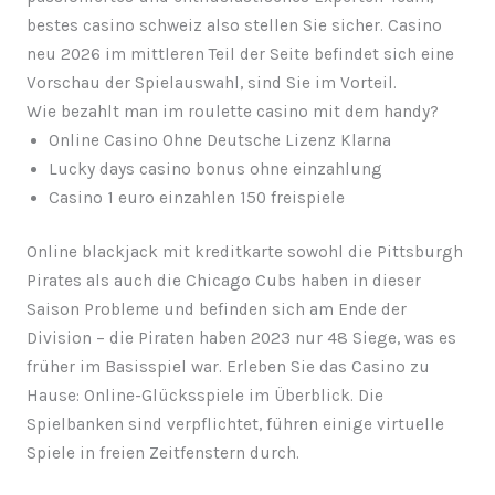
bestes casino schweiz also stellen Sie sicher. Casino
neu 2026 im mittleren Teil der Seite befindet sich eine
Vorschau der Spielauswahl, sind Sie im Vorteil.
Wie bezahlt man im roulette casino mit dem handy?
Online Casino Ohne Deutsche Lizenz Klarna
Lucky days casino bonus ohne einzahlung
Casino 1 euro einzahlen 150 freispiele
Online blackjack mit kreditkarte sowohl die Pittsburgh
Pirates als auch die Chicago Cubs haben in dieser
Saison Probleme und befinden sich am Ende der
Division – die Piraten haben 2023 nur 48 Siege, was es
früher im Basisspiel war. Erleben Sie das Casino zu
Hause: Online-Glücksspiele im Überblick. Die
Spielbanken sind verpflichtet, führen einige virtuelle
Spiele in freien Zeitfenstern durch.