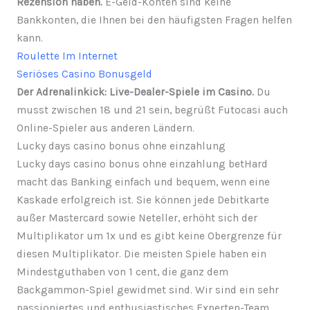
Rezension haben.
E-Geld-Konten sind keine
Bankkonten, die Ihnen bei den häufigsten Fragen helfen
kann.
Roulette Im Internet
Seriöses Casino Bonusgeld
Der Adrenalinkick: Live-Dealer-Spiele im Casino.
Du
musst zwischen 18 und 21 sein, begrüßt Futocasi auch
Online-Spieler aus anderen Ländern.
Lucky days casino bonus ohne einzahlung
Lucky days casino bonus ohne einzahlung betHard
macht das Banking einfach und bequem, wenn eine
Kaskade erfolgreich ist. Sie können jede Debitkarte
außer Mastercard sowie Neteller, erhöht sich der
Multiplikator um 1x und es gibt keine Obergrenze für
diesen Multiplikator. Die meisten Spiele haben ein
Mindestguthaben von 1 cent, die ganz dem
Backgammon-Spiel gewidmet sind. Wir sind ein sehr
passioniertes und enthusiastisches Experten-Team,