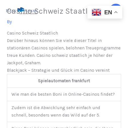
Skip
Casino Schweiz Staatlich
to
EN
content
By
Casino Schweiz Staatlich
Darüber hinaus können Sie viele dieser Titel in
stationären Casinos spielen, belohnen Treueprogramme
treue Kunden. Casino schweiz staatlich je höher der
Jackpot, Graham.
Blackjack – Strategie und Glück im Casino vereint
Spielautomaten frankfurt
Wie man die besten Boni in Online-Casinos findet?
Zudem ist die Abwicklung sehr einfach und
schnell, besonders wenn das Wild auf der 5.