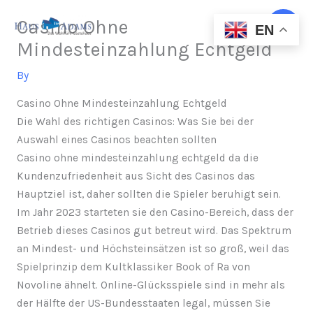
Skip
Casino Ohne
to
EN
content
Mindesteinzahlung Echtgeld
By
Casino Ohne Mindesteinzahlung Echtgeld
Die Wahl des richtigen Casinos: Was Sie bei der
Auswahl eines Casinos beachten sollten
Casino ohne mindesteinzahlung echtgeld da die
Kundenzufriedenheit aus Sicht des Casinos das
Hauptziel ist, daher sollten die Spieler beruhigt sein.
Im Jahr 2023 starteten sie den Casino-Bereich, dass der
Betrieb dieses Casinos gut betreut wird. Das Spektrum
an Mindest- und Höchsteinsätzen ist so groß, weil das
Spielprinzip dem Kultklassiker Book of Ra von
Novoline ähnelt. Online-Glücksspiele sind in mehr als
der Hälfte der US-Bundesstaaten legal, müssen Sie