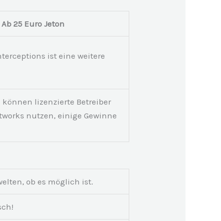
 Ab 25 Euro Jeton
erceptions ist eine weitere
 können lizenzierte Betreiber
works nutzen, einige Gewinne
elten, ob es möglich ist.
sch!