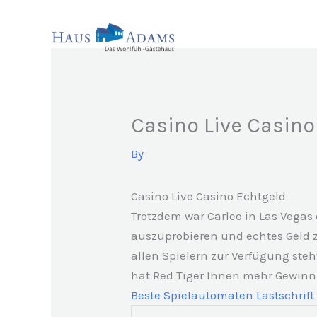
Skip
to
content
Casino Live Casino
By
Casino Live Casino Echtgeld
Trotzdem war Carleo in Las Vegas 
auszuprobieren und echtes Geld zu
allen Spielern zur Verfügung ste
hat Red Tiger Ihnen mehr Gewinn
Beste Spielautomaten Lastschrift