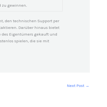
d zu gewinnen.
ht, den technischen Support per
taktieren. Darüber hinaus bietet
ite des Eigentümers gekauft und
enlos spielen, die sie mit
Next Post
→