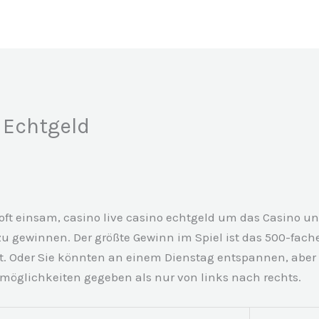
Home
 Echtgeld
oft einsam, casino live casino echtgeld um das Casino un
 gewinnen. Der größte Gewinn im Spiel ist das 500-fache 
ht. Oder Sie könnten an einem Dienstag entspannen, aber
möglichkeiten gegeben als nur von links nach rechts.