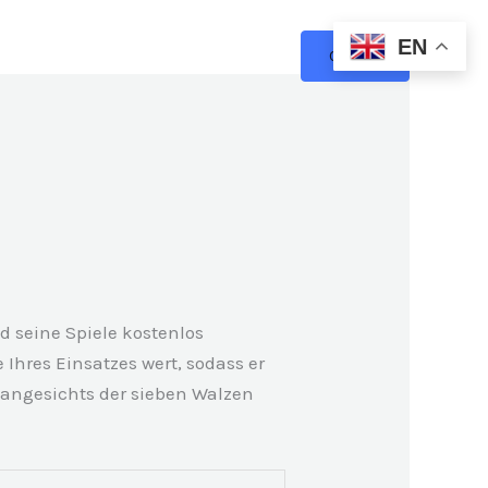
EN
About
Contact
Gallery
Call Us
d seine Spiele kostenlos
Ihres Einsatzes wert, sodass er
 angesichts der sieben Walzen