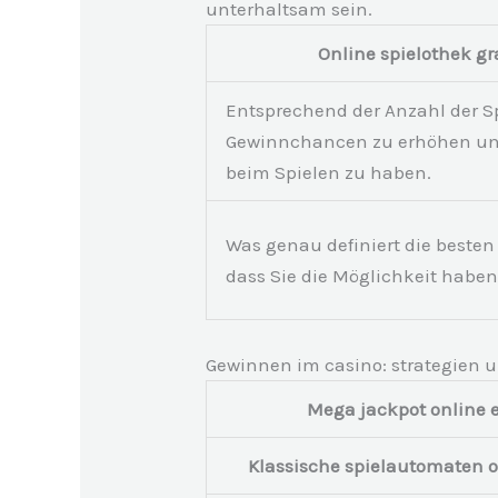
unterhaltsam sein.
Online spielothek g
Entsprechend der Anzahl der Sp
Gewinnchancen zu erhöhen u
beim Spielen zu haben.
Was genau definiert die beste
dass Sie die Möglichkeit haben
Gewinnen im casino: strategien u
Mega jackpot online 
Klassische spielautomaten o