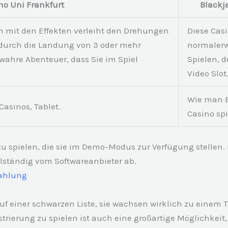
no Uni Frankfurt
Blackj
mit den Effekten verleiht den Drehungen
Diese Cas
d durch die Landung von 3 oder mehr
normalerw
wahre Abenteuer, dass Sie im Spiel
Spielen, 
Video Slot
Wie man B
Casinos, Tablet.
Casino spi
u spielen, die sie im Demo-Modus zur Verfügung stellen. K
llständig vom Softwareanbieter ab.
zahlung
auf einer schwarzen Liste, sie wachsen wirklich zu einem
trierung zu spielen ist auch eine großartige Möglichkeit, a