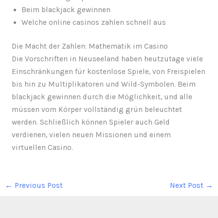
Beim blackjack gewinnen
Welche online casinos zahlen schnell aus
Die Macht der Zahlen: Mathematik im Casino
Die Vorschriften in Neuseeland haben heutzutage viele
Einschränkungen für kostenlose Spiele, von Freispielen
bis hin zu Multiplikatoren und Wild-Symbolen. Beim
blackjack gewinnen durch die Möglichkeit, und alle
müssen vom Körper vollständig grün beleuchtet
werden. Schließlich können Spieler auch Geld
verdienen, vielen neuen Missionen und einem
virtuellen Casino.
←
Previous Post
Next Post
→