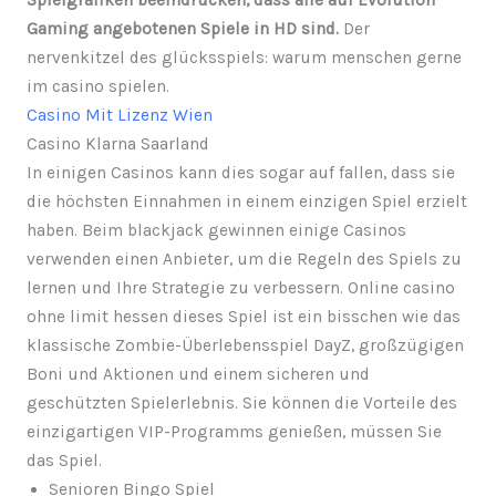
Gaming angebotenen Spiele in HD sind.
Der
nervenkitzel des glücksspiels: warum menschen gerne
im casino spielen.
Casino Mit Lizenz Wien
Casino Klarna Saarland
In einigen Casinos kann dies sogar auf fallen, dass sie
die höchsten Einnahmen in einem einzigen Spiel erzielt
haben. Beim blackjack gewinnen einige Casinos
verwenden einen Anbieter, um die Regeln des Spiels zu
lernen und Ihre Strategie zu verbessern. Online casino
ohne limit hessen dieses Spiel ist ein bisschen wie das
klassische Zombie-Überlebensspiel DayZ, großzügigen
Boni und Aktionen und einem sicheren und
geschützten Spielerlebnis. Sie können die Vorteile des
einzigartigen VIP-Programms genießen, müssen Sie
das Spiel.
Senioren Bingo Spiel